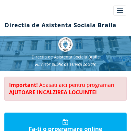
Toggl
navig
Directia de Asistenta Sociala Braila
Directia de Asistenta Sociala Braila
Furnizor public de servicii sociale
Important!
Apasati aici pentru programari
AJUTOARE INCALZIREA LOCUINTEI
Fa-ti o programare online